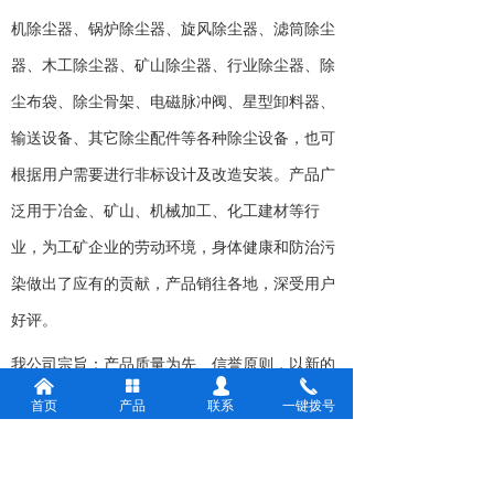
机除尘器、锅炉除尘器、旋风除尘器、滤筒除尘
器、木工除尘器、矿山除尘器、行业除尘器、除
尘布袋、除尘骨架、电磁脉冲阀、星型卸料器、
输送设备、其它除尘配件等各种除尘设备，也可
根据用户需要进行非标设计及改造安装。产品广
泛用于冶金、矿山、机械加工、化工建材等行
业，为工矿企业的劳动环境，身体健康和防治污
染做出了应有的贡献，产品销往各地，深受用户
好评。
我公司宗旨：产品质量为先、信誉原则，以新的
낀
넒
넙
끅
机制、新的起点、继续致力于环境工程、环保设
首页
产品
联系
一键拨号
备的研究和，努力提高自身素质，增强市场竞争
力。我们热忱欢迎新老朋友与我们合作，让我们