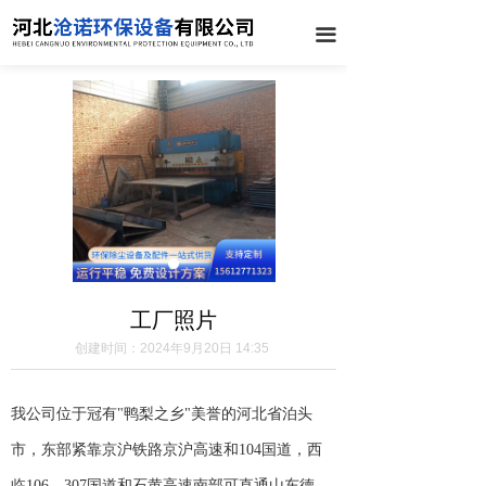
끀
工厂照片
创建时间：
2024年9月20日
14:35
我
公司
位于冠有
"鸭梨之乡"美誉的河北省泊头
市，东部紧靠京沪铁路京沪高速和104国道，西
临106、307国道和石黄高速南部可直通山东德